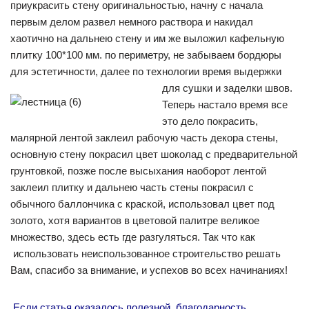
приукрасить стену оригинальностью, начну с начала
первым делом развел немного раствора и накидал
хаотично на дальнею стену и им же выложил кафельную
плитку 100*100 мм. по периметру, не забываем бордюры
для эстетичности, далее по технологии время выдержки
для сушки и заделки швов.
Теперь настало время все
это дело покрасить,
малярной лентой заклеил рабочую часть декора стены,
основную стену покрасил цвет шоколад с предварительной
грунтовкой, позже после высыхания наоборот лентой
заклеил плитку и дальнею часть стены покрасил с
обычного баллончика с краской, использовал цвет под
золото, хотя вариантов в цветовой палитре великое
множество, здесь есть где разгуляться. Так что как
использовать неиспользованное строительство решать
Вам, спасибо за внимание, и успехов во всех начинаниях!
Если статья оказалось полезной, благодарность